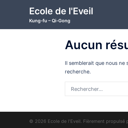
Aller
Ecole de l'Eveil
au
Kung-fu – Qi-Gong
contenu
Aucun résu
Il semblerait que nous ne
recherche.
Rechercher :
© 2026 Ecole de l'Eveil. Fièrement propulsé