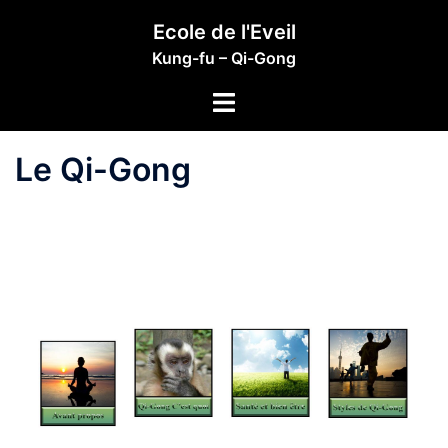
Aller
Ecole de l'Eveil
au
Kung-fu – Qi-Gong
contenu
Ouvrir/fermer
le
menu
Le Qi-Gong